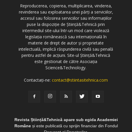
Reproducerea, copierea, multiplicarea, vinderea,
revinderea sau exploatarea unei părți a serviciilor,
accesul sau folosirea serviciilor sau informațiilor
puse la dispoziție de Știință&Tehnică prin
intermediul site-ului într-un mod care violează
legislația românească sau internațională în
materie de drept de autor și proprietate
intelectuală, implică răspunderea civilă sau penală
pentru astfel de acțiuni. Site-ul Știință&Tehnică
este gestionat de către Asociația
Science&Technology.
Contactați-ne:
contact@stiintasitehnica.com
Revista Știință&Tehnică apare sub egida Academiei
Române
și este publicată cu sprijin financiar din Fondul
Recurent al Donatorilor.