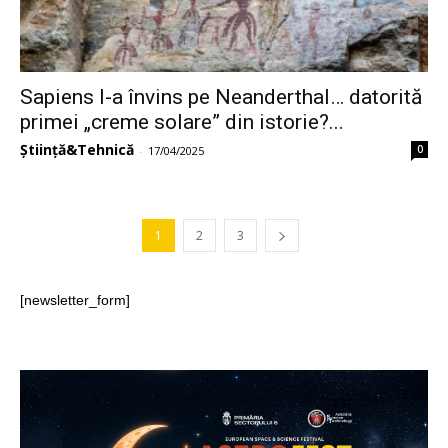
Sapiens l-a învins pe Neanderthal… datorită
primei „creme solare” din istorie?...
Știință&Tehnică
0
-
17/04/2025
1
2
3
[newsletter_form]