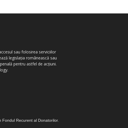
ccesul sau folosirea serviciilor
olează legislația românească sau
penală pentru astfel de acțiuni.
logy.
in Fondul Recurent al Donatorilor.