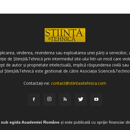
icarea, vinderea, revinderea sau exploatarea unei părți a serviciilor, a
ziție de Știință&Tehnică prin intermediul site-ului într-un mod care vi
ept de autor și proprietate intelectuală, implică răspunderea civilă sau 
-ul Știință&Tehnică este gestionat de către Asociația Science&Techno
Contactați-ne:
contact@stiintasitehnica.com
e sub egida Academiei Române
și este publicată cu sprijin financiar d