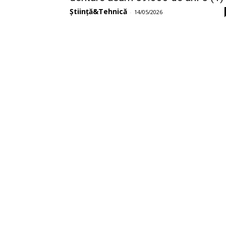
Știință&Tehnică
-
14/05/2026