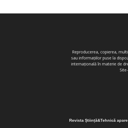
Reproducerea, copierea, multipl
sau informațiilor puse la dispo
internațională în materie de dr
Site
Revista Știință&Tehnică apar