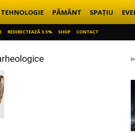
TEHNOLOGIE
PĂMÂNT
SPAȚIU
EVE
E
REDIRECTEAZĂ 3.5%
SHOP
CONTACT
arheologice
[n