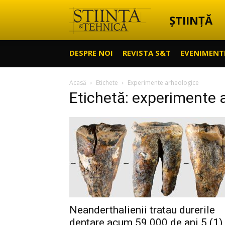
ȘTIINȚĂ
Știință
DESPRE NOI
REVISTA S&T
EVENIMENT
&
Acasă
Etichete
Experimente arheologice
Etichetă: experimente 
Tehnică
Neanderthalienii tratau durerile
dentare acum 59.000 de ani 5 (1)