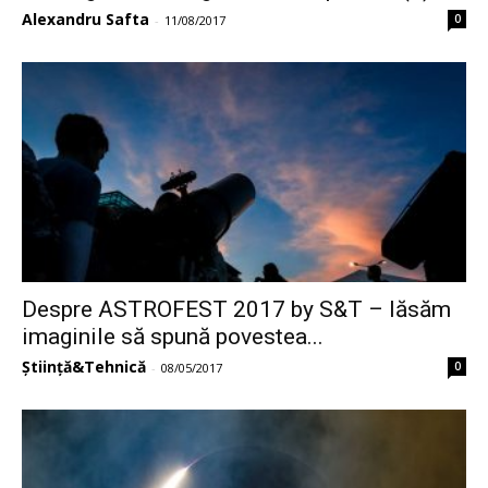
Alexandru Safta
0
-
11/08/2017
Despre ASTROFEST 2017 by S&T – lăsăm
imaginile să spună povestea...
Știință&Tehnică
0
-
08/05/2017