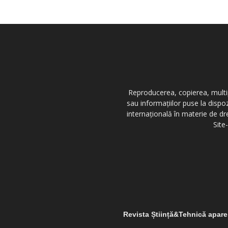
Reproducerea, copierea, multipl
sau informațiilor puse la dispo
internațională în materie de dr
Site
Revista Știință&Tehnică apar