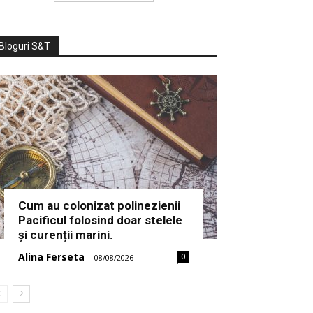
Bloguri S&T
Cum au colonizat polinezienii
Pacificul folosind doar stelele
și curenții marini.
Alina Ferseta
0
-
08/08/2026