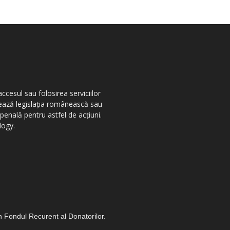
ccesul sau folosirea serviciilor
olează legislația românească sau
penală pentru astfel de acțiuni.
logy.
in Fondul Recurent al Donatorilor.