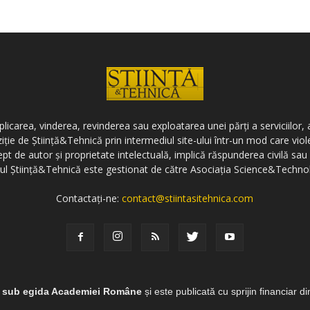
icarea, vinderea, revinderea sau exploatarea unei părți a serviciilor, a
ziție de Știință&Tehnică prin intermediul site-ului într-un mod care vi
ept de autor și proprietate intelectuală, implică răspunderea civilă sau 
-ul Știință&Tehnică este gestionat de către Asociația Science&Techno
Contactați-ne:
contact@stiintasitehnica.com
e sub egida Academiei Române
și este publicată cu sprijin financiar d