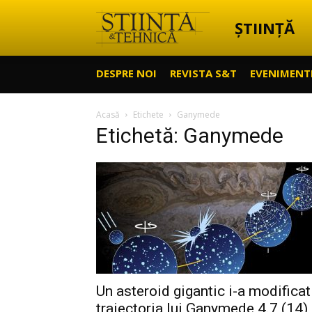
ȘTIINȚĂ
Știință
DESPRE NOI
REVISTA S&T
EVENIMENT
&
Acasă
Etichete
Ganymede
Etichetă: Ganymede
Tehnică
Un asteroid gigantic i-a modificat
traiectoria lui Ganymede 4.7 (14)