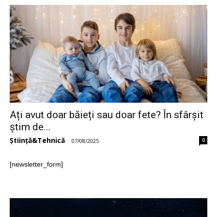
Ați avut doar băieți sau doar fete? În sfârșit
știm de...
Știință&Tehnică
0
-
07/08/2025
[newsletter_form]