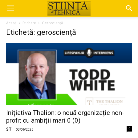
Acasă
Etichete
Gerosciență
Etichetă: gerosciență
Inițiativa Thalion: o nouă organizație non-
profit cu ambiții mari 0 (0)
ST
0
-
03/06/2026