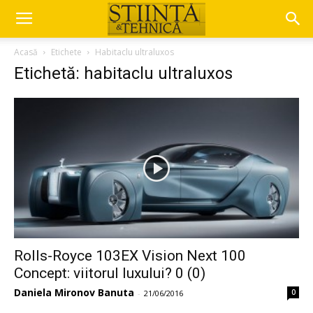
Acasă
Etichete
Habitaclu ultraluxos
Etichetă: habitaclu ultraluxos
Rolls-Royce 103EX Vision Next 100
Concept: viitorul luxului? 0 (0)
Daniela Mironov Banuta
0
-
21/06/2016