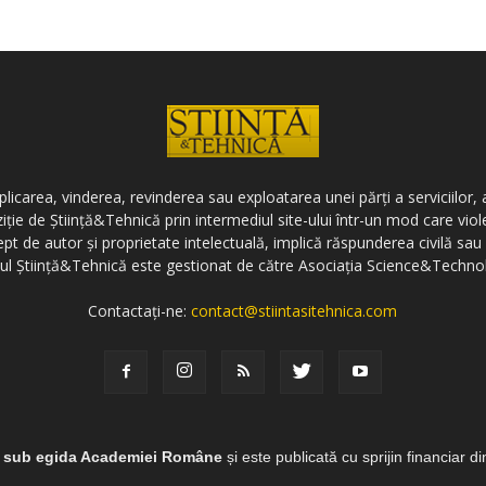
icarea, vinderea, revinderea sau exploatarea unei părți a serviciilor, a
ziție de Știință&Tehnică prin intermediul site-ului într-un mod care vi
ept de autor și proprietate intelectuală, implică răspunderea civilă sau 
-ul Știință&Tehnică este gestionat de către Asociația Science&Techno
Contactați-ne:
contact@stiintasitehnica.com
e sub egida Academiei Române
și este publicată cu sprijin financiar d