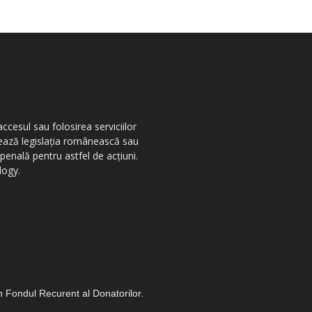
ccesul sau folosirea serviciilor
olează legislația românească sau
penală pentru astfel de acțiuni.
logy.
in Fondul Recurent al Donatorilor.