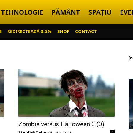
TEHNOLOGIE
PĂMÂNT
SPAȚIU
EVE
E
REDIRECTEAZĂ 3.5%
SHOP
CONTACT
[n
Zombie versus Halloween 0 (0)
Știință&Tehnică
0
-
31/10/2011