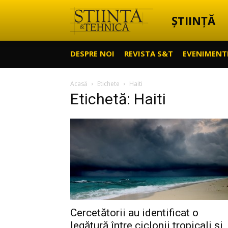
ȘTIINȚĂ
Știință
DESPRE NOI
REVISTA S&T
EVENIMENT
&
Acasă
Etichete
Haiti
Etichetă: Haiti
Tehnică
Cercetătorii au identificat o
legătură între ciclonii tropicali şi