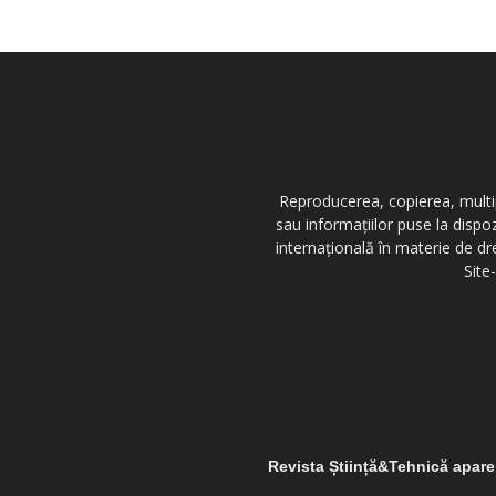
Reproducerea, copierea, multipl
sau informațiilor puse la dispo
internațională în materie de dr
Site
Revista Știință&Tehnică apar