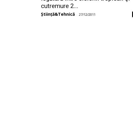
cutremure 2...
Știință&Tehnică
-
27/12/2011