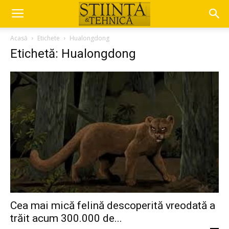
Acasă
Etichete
Hualongdong
Etichetă: Hualongdong
Cea mai mică felină descoperită vreodată a
trăit acum 300.000 de...