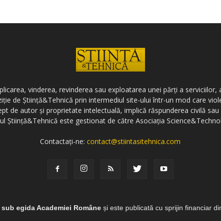
icarea, vinderea, revinderea sau exploatarea unei părți a serviciilor, a
ziție de Știință&Tehnică prin intermediul site-ului într-un mod care vi
ept de autor și proprietate intelectuală, implică răspunderea civilă sau 
-ul Știință&Tehnică este gestionat de către Asociația Science&Techno
Contactați-ne:
contact@stiintasitehnica.com
e sub egida Academiei Române
și este publicată cu sprijin financiar d