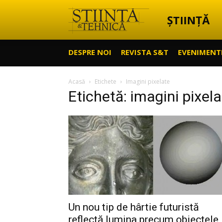
ȘTIINȚĂ
Știință
DESPRE NOI
REVISTA S&T
EVENIMENT
&
Acasă
Etichete
Imagini pixelate
Etichetă: imagini pixel
Tehnică
Un nou tip de hârtie futuristă
reflectă lumina precum obiectele