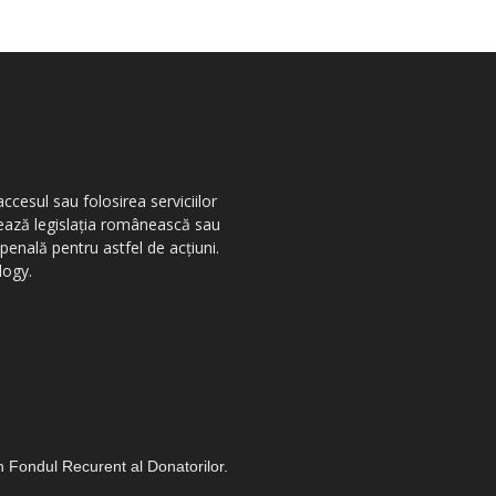
ccesul sau folosirea serviciilor
olează legislația românească sau
penală pentru astfel de acțiuni.
logy.
in Fondul Recurent al Donatorilor.