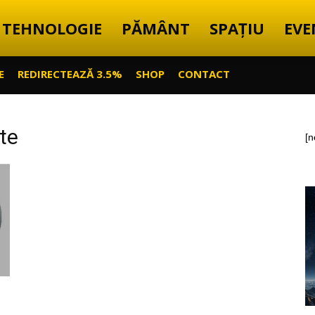
TEHNOLOGIE
PĂMÂNT
SPAȚIU
EVE
E
REDIRECTEAZĂ 3.5%
SHOP
CONTACT
ate
[n