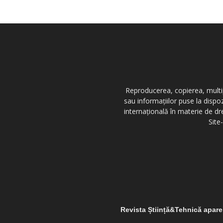
Reproducerea, copierea, multipl
sau informațiilor puse la dispo
internațională în materie de dr
Site
Revista Știință&Tehnică apar