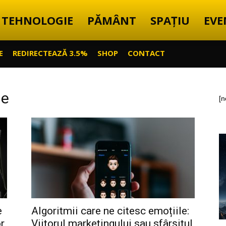
TEHNOLOGIE
PĂMÂNT
SPAȚIU
EVE
E
REDIRECTEAZĂ 3.5%
SHOP
CONTACT
le
[n
e
Algoritmii care ne citesc emoțiile:
r
Viitorul marketingului sau sfârșitul