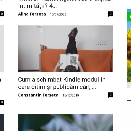
intimității? 4...
Alina Ferseta
0
0
-
15/07/2026
a
Cum a schimbat Kindle modul în
care citim și publicăm cărți...
Constantin Ferșeta
0
-
16/12/2010
0