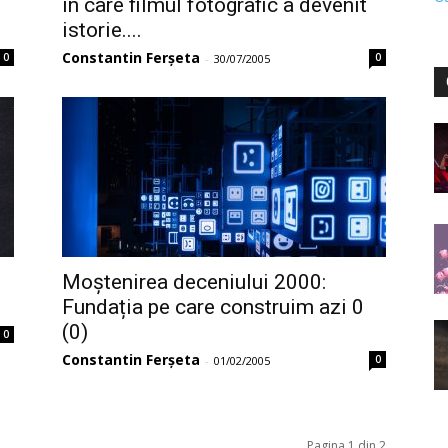
în care filmul fotografic a devenit
istorie....
Constantin Ferșeta
0
0
-
30/07/2005
Moștenirea deceniului 2000:
Fundația pe care construim azi 0
(0)
0
Constantin Ferșeta
0
-
01/02/2005
Pagina 1 din 2