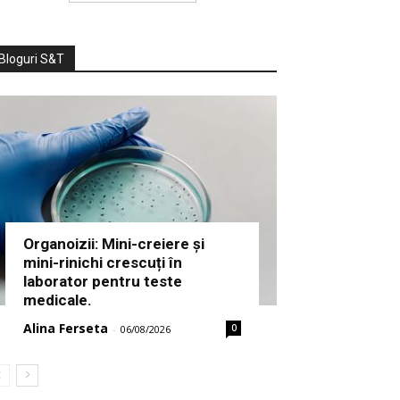
Bloguri S&T
Organoizii: Mini-creiere și
mini-rinichi crescuți în
laborator pentru teste
medicale.
Alina Ferseta
0
-
06/08/2026