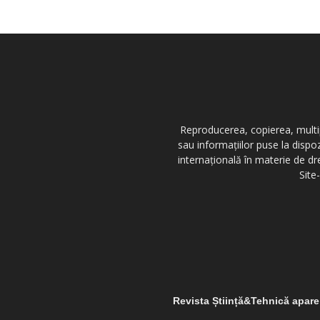
Reproducerea, copierea, multipl
sau informațiilor puse la dispo
internațională în materie de dr
Site
Revista Știință&Tehnică apar