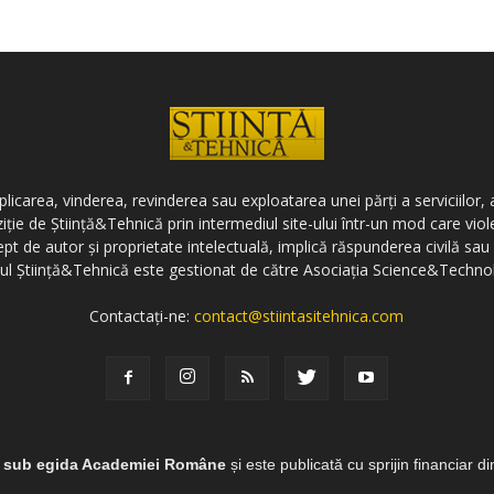
icarea, vinderea, revinderea sau exploatarea unei părți a serviciilor, a
ziție de Știință&Tehnică prin intermediul site-ului într-un mod care vi
ept de autor și proprietate intelectuală, implică răspunderea civilă sau 
-ul Știință&Tehnică este gestionat de către Asociația Science&Techno
Contactați-ne:
contact@stiintasitehnica.com
e sub egida Academiei Române
și este publicată cu sprijin financiar d