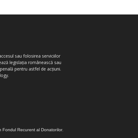
ccesul sau folosirea serviciilor
olează legislația românească sau
penală pentru astfel de acțiuni.
logy.
in Fondul Recurent al Donatorilor.