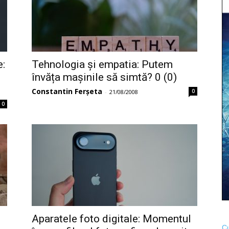
e:
Tehnologia și empatia: Putem
învăța mașinile să simtă? 0 (0)
Constantin Ferșeta
0
-
21/08/2008
0
Aparatele foto digitale: Momentul
Cu