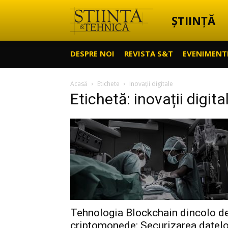
ȘTIINȚĂ
Știință
DESPRE NOI
REVISTA S&T
EVENIMENT
&
Acasă
Etichete
Inovații digitale
Etichetă: inovații digita
Tehnică
Tehnologia Blockchain dincolo d
criptomonede: Securizarea datelo