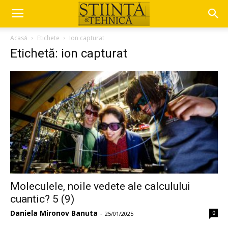
Acasă
Etichete
Ion capturat
Etichetă: ion capturat
Moleculele, noile vedete ale calculului
cuantic? 5 (9)
Daniela Mironov Banuta
0
-
25/01/2025