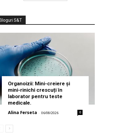
Bloguri S&T
Organoizii: Mini-creiere și
mini-rinichi crescuți în
laborator pentru teste
medicale.
Alina Ferseta
0
-
06/08/2026