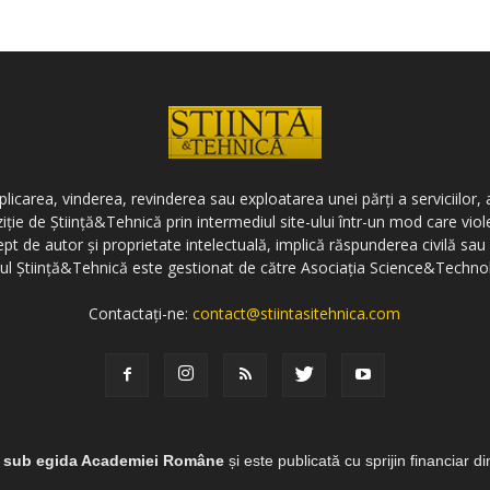
icarea, vinderea, revinderea sau exploatarea unei părți a serviciilor, a
ziție de Știință&Tehnică prin intermediul site-ului într-un mod care vi
ept de autor și proprietate intelectuală, implică răspunderea civilă sau 
-ul Știință&Tehnică este gestionat de către Asociația Science&Techno
Contactați-ne:
contact@stiintasitehnica.com
e sub egida Academiei Române
și este publicată cu sprijin financiar d