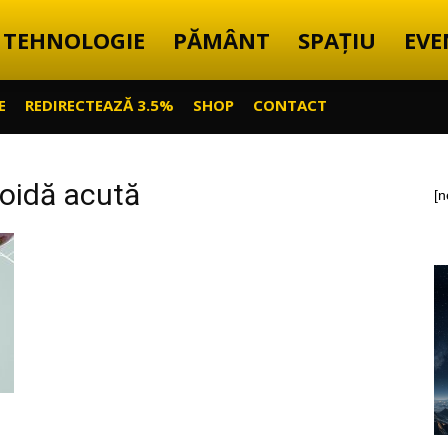
TEHNOLOGIE
PĂMÂNT
SPAȚIU
EVE
E
REDIRECTEAZĂ 3.5%
SHOP
CONTACT
loidă acută
[n