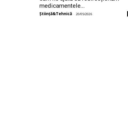
medicamentele...
Știință&Tehnică
-
20/05/2026