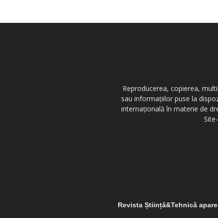
Reproducerea, copierea, multipl
sau informațiilor puse la dispo
internațională în materie de dr
Site
Revista Știință&Tehnică apar