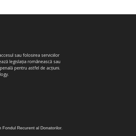
ccesul sau folosirea serviciilor
olează legislația românească sau
penală pentru astfel de acțiuni.
logy.
in Fondul Recurent al Donatorilor.