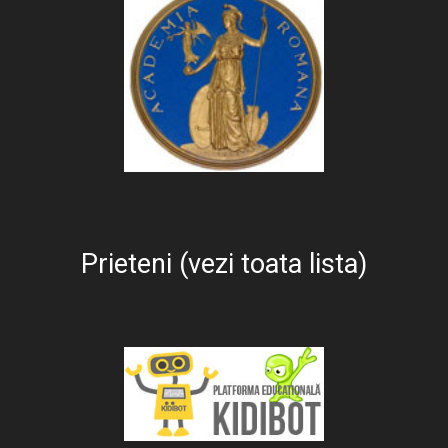
Prieteni (vezi toata lista)