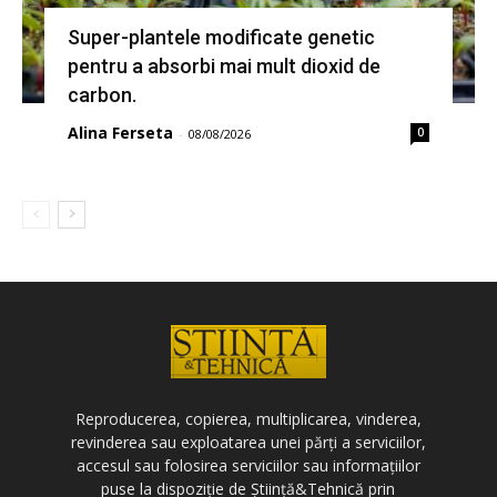
Super-plantele modificate genetic
pentru a absorbi mai mult dioxid de
carbon.
Alina Ferseta
0
-
08/08/2026
Reproducerea, copierea, multiplicarea, vinderea,
revinderea sau exploatarea unei părți a serviciilor,
accesul sau folosirea serviciilor sau informațiilor
puse la dispoziție de Știință&Tehnică prin