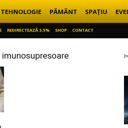
TEHNOLOGIE
PĂMÂNT
SPAȚIU
EVE
E
REDIRECTEAZĂ 3.5%
SHOP
CONTACT
e imunosupresoare
[n
:
a