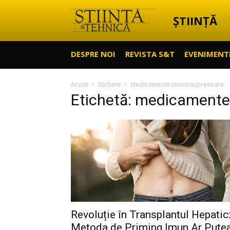
ȘTIINȚĂ
Știință
DESPRE NOI
REVISTA S&T
EVENIMENT
&
Acasă
Etichete
Medicamente imunosupresoare
Etichetă: medicament
Tehnică
Revoluție în Transplantul Hepatic
Metoda de Priming Imun Ar Pute