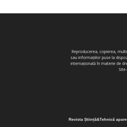
Reproducerea, copierea, multipl
sau informațiilor puse la dispo
internațională în materie de dr
Site
Revista Știință&Tehnică apar