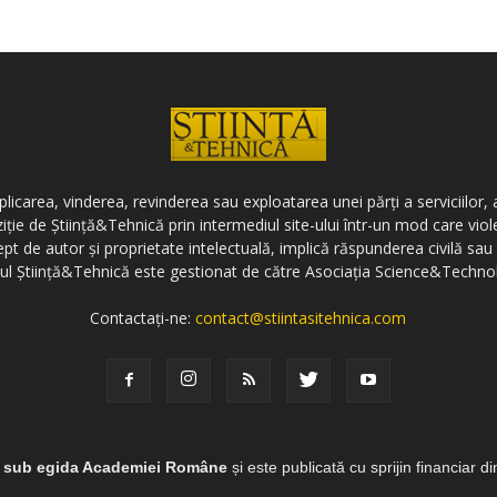
icarea, vinderea, revinderea sau exploatarea unei părți a serviciilor, a
ziție de Știință&Tehnică prin intermediul site-ului într-un mod care vi
ept de autor și proprietate intelectuală, implică răspunderea civilă sau 
-ul Știință&Tehnică este gestionat de către Asociația Science&Techno
Contactați-ne:
contact@stiintasitehnica.com
e sub egida Academiei Române
și este publicată cu sprijin financiar d