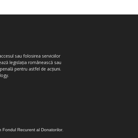
ccesul sau folosirea serviciilor
olează legislația românească sau
penală pentru astfel de acțiuni.
logy.
in Fondul Recurent al Donatorilor.