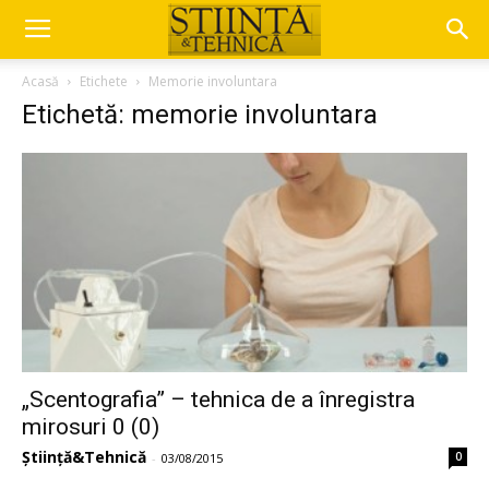
Acasă
Etichete
Memorie involuntara
Etichetă: memorie involuntara
„Scentografia” – tehnica de a înregistra
mirosuri 0 (0)
Știință&Tehnică
0
-
03/08/2015