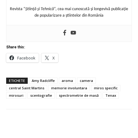
Revista “
Ştiinţă şi Tehnică
“, cea mai cunoscută şi longevivă publicaţie
de popularizare a ştiintelor din România
Share this:
Facebook
X
ETICHETE
Amy Radcliffe
aroma
camera
central Saint Martins
memorie involuntara
miros specific
mirosuri
scentografie
spectrometrie de masă
Tenax