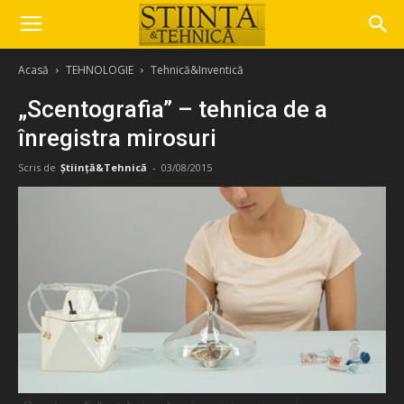
Acasă
TEHNOLOGIE
Tehnică&Inventică
„Scentografia” – tehnica de a
înregistra mirosuri
Scris de
Știință&Tehnică
-
03/08/2015