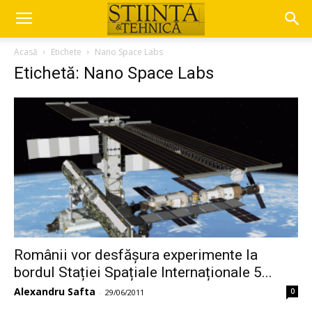
Acasă
Etichete
Nano Space Labs
Etichetă: Nano Space Labs
Românii vor desfășura experimente la
bordul Stației Spațiale Internaționale 5...
Alexandru Safta
0
-
29/06/2011