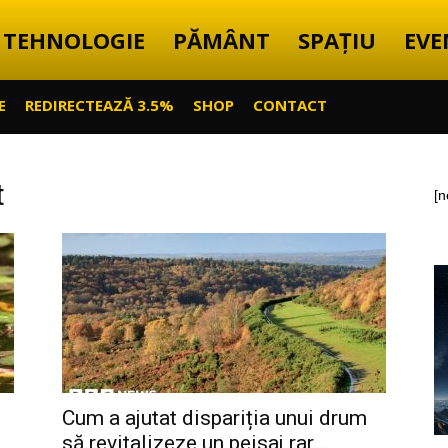
TEHNOLOGIE
PĂMÂNT
SPAȚIU
EVE
E
REDIRECTEAZĂ 3.5%
SHOP
CONTACT
t
[n
Cum a ajutat dispariția unui drum
să revitalizeze un peisaj rar...