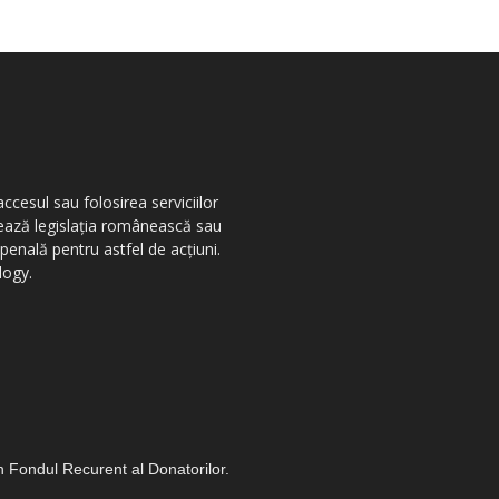
ccesul sau folosirea serviciilor
olează legislația românească sau
penală pentru astfel de acțiuni.
logy.
in Fondul Recurent al Donatorilor.