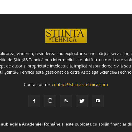
icarea, vinderea, revinderea sau exploatarea unei părți a serviciilor, a
ziție de Știință&Tehnică prin intermediul site-ului într-un mod care vi
ept de autor și proprietate intelectuală, implică răspunderea civilă sau 
-ul Știință&Tehnică este gestionat de către Asociația Science&Techno
Contactați-ne:
contact@stiintasitehnica.com
e sub egida Academiei Române
și este publicată cu sprijin financiar d