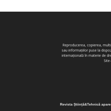
Reproducerea, copierea, multipl
sau informațiilor puse la dispo
internațională în materie de dr
Site
Revista Știință&Tehnică apar