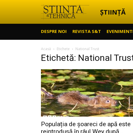
ȘTIINȚĂ
Știință
DESPRE NOI
REVISTA S&T
EVENIMENT
&
Acasă
Etichete
National Trust
Etichetă: National Trus
Tehnică
Populația de șoareci de apă este
reintrodusă în râul Wey după...