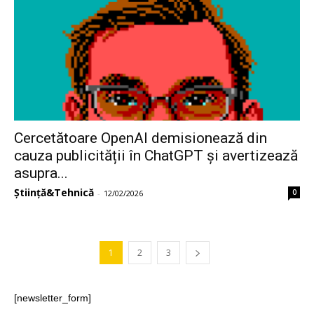
Cercetătoare OpenAI demisionează din
cauza publicității în ChatGPT și avertizează
asupra...
Știință&Tehnică
0
-
12/02/2026
1
2
3
[newsletter_form]