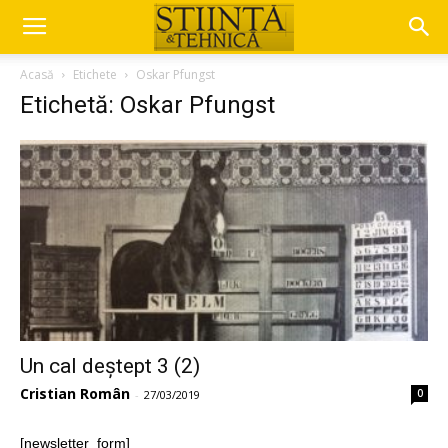
Acasă
Etichete
Oskar Pfungst
Etichetă: Oskar Pfungst
Un cal deștept 3 (2)
Cristian Român
0
-
27/03/2019
[newsletter_form]