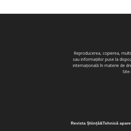
Reproducerea, copierea, multipl
sau informațiilor puse la dispo
internațională în materie de dr
Site
Revista Știință&Tehnică apar