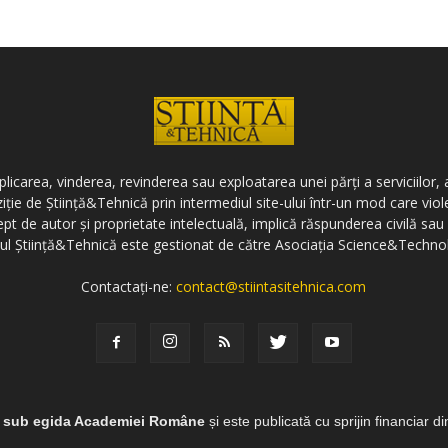
icarea, vinderea, revinderea sau exploatarea unei părți a serviciilor, a
ziție de Știință&Tehnică prin intermediul site-ului într-un mod care vi
ept de autor și proprietate intelectuală, implică răspunderea civilă sau 
-ul Știință&Tehnică este gestionat de către Asociația Science&Techno
Contactați-ne:
contact@stiintasitehnica.com
e sub egida Academiei Române
și este publicată cu sprijin financiar d