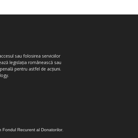
ccesul sau folosirea serviciilor
olează legislația românească sau
penală pentru astfel de acțiuni.
logy.
in Fondul Recurent al Donatorilor.