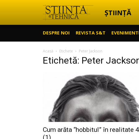
ȘTIINȚĂ
Știință
DESPRE NOI
REVISTA S&T
EVENIMENT
&
Acasă
Etichete
Peter Jackson
Etichetă: Peter Jackso
Tehnică
Cum arăta “hobbitul” în realitate 4
(1)