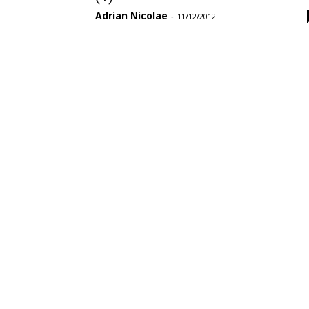
Adrian Nicolae
-
11/12/2012