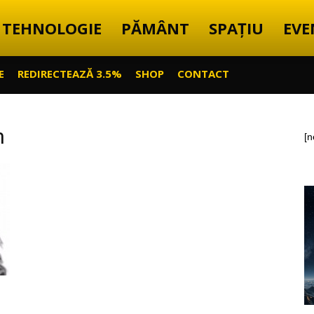
TEHNOLOGIE
PĂMÂNT
SPAȚIU
EVE
E
REDIRECTEAZĂ 3.5%
SHOP
CONTACT
n
[n