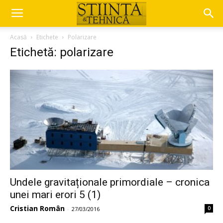
Acasă
Etichete
Polarizare
Etichetă: polarizare
Undele gravitaționale primordiale – cronica
unei mari erori 5 (1)
Cristian Român
0
-
27/03/2016