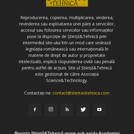
Reproducerea, copierea, multiplicarea, vinderea,
revinderea sau exploatarea unei părți a serviciilor,
accesul sau folosirea serviciilor sau informațiilor
puse la dispoziție de Știință&Tehnică prin
intermediul site-ului într-un mod care violează
legislația românească sau internațională în
materie de drept de autor și proprietate
intelectuală, implică răspunderea civilă sau penală
pentru astfel de acțiuni. Site-ul Știință&Tehnică
este gestionat de către Asociația
Science&Technology.
Contactați-ne:
contact@stiintasitehnica.com
Revista Știință&Tehnică apare sub egida Academiei