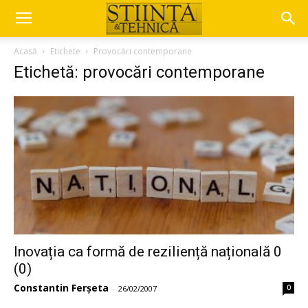
Acasă
Etichete
Provocări contemporane
Etichetă: provocări contemporane
Inovația ca formă de reziliență națională 0
(0)
Constantin Ferșeta
0
-
26/02/2007