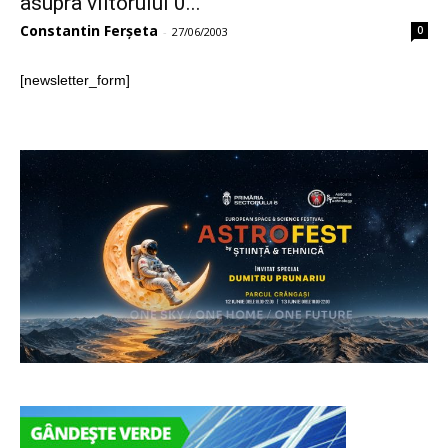
asupra viitorului 0...
Constantin Ferșeta
0
-
27/06/2003
[newsletter_form]