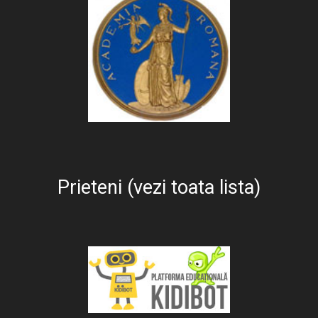
Prieteni (vezi toata lista)