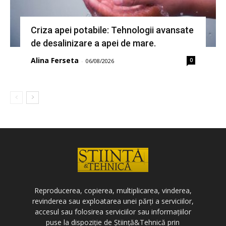
Criza apei potabile: Tehnologii avansate
de desalinizare a apei de mare.
Alina Ferseta
0
-
06/08/2026
Reproducerea, copierea, multiplicarea, vinderea,
revinderea sau exploatarea unei părți a serviciilor,
accesul sau folosirea serviciilor sau informațiilor
puse la dispoziție de Știință&Tehnică prin