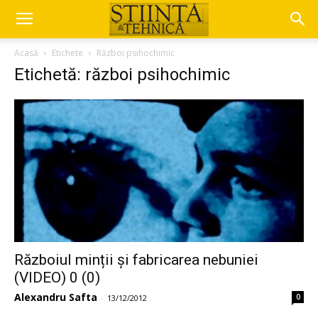
Acasă
Etichete
Război psihochimic
Etichetă: război psihochimic
Războiul minții și fabricarea nebuniei
(VIDEO) 0 (0)
Alexandru Safta
0
-
13/12/2012