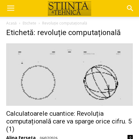
Acasă
Etichete
Revoluție computațională
Etichetă: revoluție computațională
Calculatoarele cuantice: Revoluția
computațională care va sparge orice cifru. 5
(1)
Alina Ferseta
0
-
06/07/2026