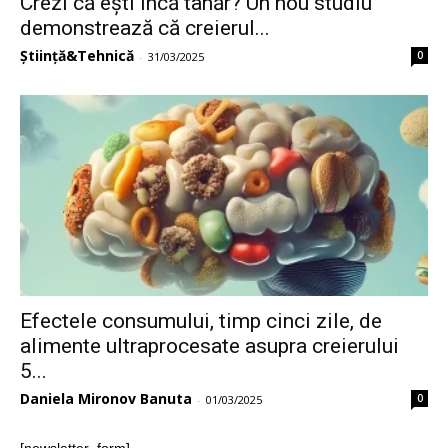
Crezi că ești încă tânăr? Un nou studiu
demonstrează că creierul...
Știință&Tehnică
0
-
31/03/2025
Efectele consumului, timp cinci zile, de
alimente ultraprocesate asupra creierului
5...
Daniela Mironov Banuta
0
-
01/03/2025