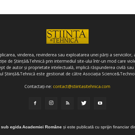
icarea, vinderea, revinderea sau exploatarea unei părți a serviciilor, a
ziție de Știință&Tehnică prin intermediul site-ului într-un mod care vi
ept de autor și proprietate intelectuală, implică răspunderea civilă sau 
-ul Știință&Tehnică este gestionat de către Asociația Science&Techno
Contactați-ne:
contact@stiintasitehnica.com
e sub egida Academiei Române
și este publicată cu sprijin financiar d