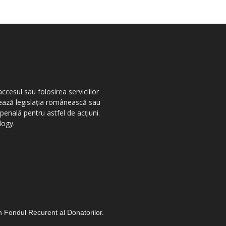
ccesul sau folosirea serviciilor
olează legislația românească sau
penală pentru astfel de acțiuni.
logy.
in Fondul Recurent al Donatorilor.