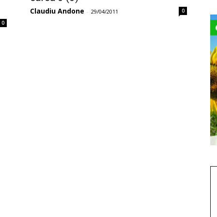
Claudiu Andone
0
-
29/04/2011
0