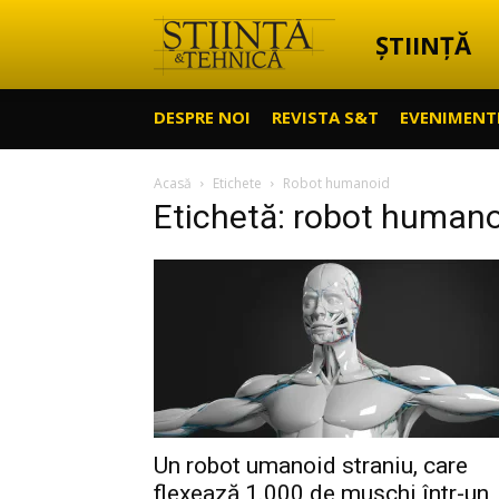
ȘTIINȚĂ
Știință
DESPRE NOI
REVISTA S&T
EVENIMENT
&
Acasă
Etichete
Robot humanoid
Etichetă: robot human
Tehnică
Un robot umanoid straniu, care
flexează 1.000 de mușchi într-un