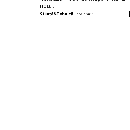
nou...
Știință&Tehnică
-
15/04/2025