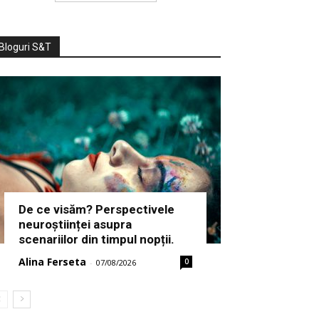
Bloguri S&T
De ce visăm? Perspectivele
neuroștiinței asupra
scenariilor din timpul nopții.
Alina Ferseta
0
-
07/08/2026