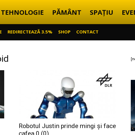
TEHNOLOGIE
PĂMÂNT
SPAȚIU
EVE
E
REDIRECTEAZĂ 3.5%
SHOP
CONTACT
oid
[n
Robotul Justin prinde mingi și face
cafea 0 (0)