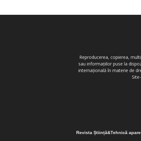
Reproducerea, copierea, multipl
sau informațiilor puse la dispo
internațională în materie de dr
Site
Revista Știință&Tehnică apar