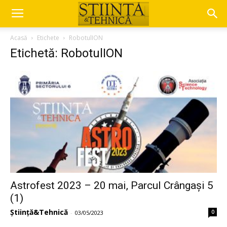
Acasă
Etichete
RobotulION
Etichetă: RobotulION
Astrofest 2023 – 20 mai, Parcul Crângași 5
(1)
Știință&Tehnică
0
-
03/05/2023