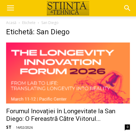
Acasă
Etichete
San Diego
Etichetă: San Diego
Forumul Inovației în Longevitate la San
Diego: O Fereastră Către Viitorul...
ST
0
-
14/02/2026