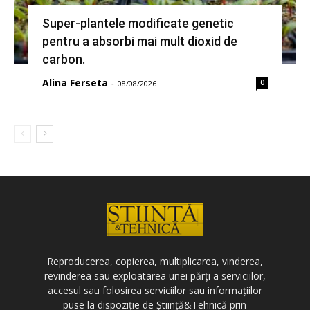
Super-plantele modificate genetic
pentru a absorbi mai mult dioxid de
carbon.
Alina Ferseta
0
-
08/08/2026
Reproducerea, copierea, multiplicarea, vinderea,
revinderea sau exploatarea unei părți a serviciilor,
accesul sau folosirea serviciilor sau informațiilor
puse la dispoziție de Știință&Tehnică prin