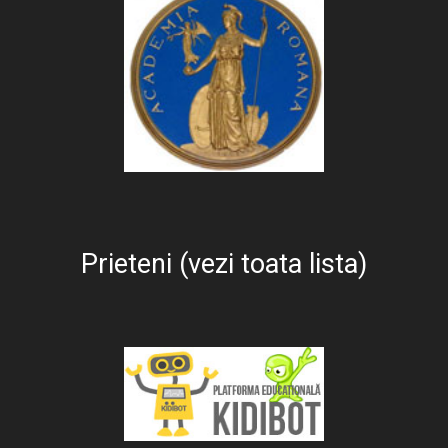
Prieteni (vezi toata lista)