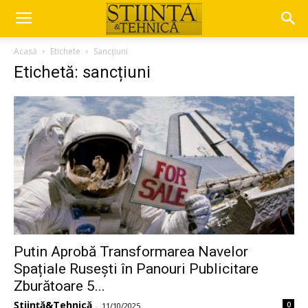
Acasă
Etichete
Sancțiuni
Etichetă: sancțiuni
Putin Aprobă Transformarea Navelor
Spațiale Rusești în Panouri Publicitare
Zburătoare 5...
Știință&Tehnică
0
-
11/10/2025