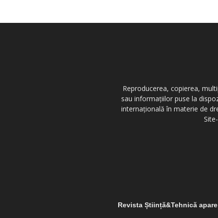
Reproducerea, copierea, multipl
sau informațiilor puse la dispo
internațională în materie de dr
Site
Revista Știință&Tehnică apar