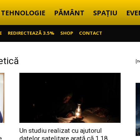
TEHNOLOGIE
PĂMÂNT
SPAȚIU
EVE
E
REDIRECTEAZĂ 3.5%
SHOP
CONTACT
etică
[n
Un studiu realizat cu ajutorul
e
datelor satelitare arată că 1,18