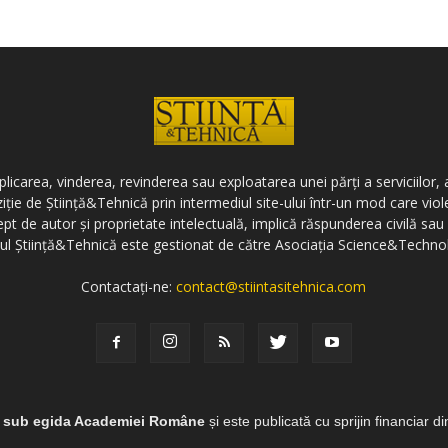
icarea, vinderea, revinderea sau exploatarea unei părți a serviciilor, a
ziție de Știință&Tehnică prin intermediul site-ului într-un mod care vi
ept de autor și proprietate intelectuală, implică răspunderea civilă sau 
-ul Știință&Tehnică este gestionat de către Asociația Science&Techno
Contactați-ne:
contact@stiintasitehnica.com
e sub egida Academiei Române
și este publicată cu sprijin financiar d