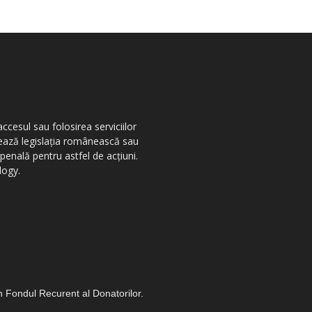
ccesul sau folosirea serviciilor
olează legislația românească sau
penală pentru astfel de acțiuni.
logy.
in Fondul Recurent al Donatorilor.