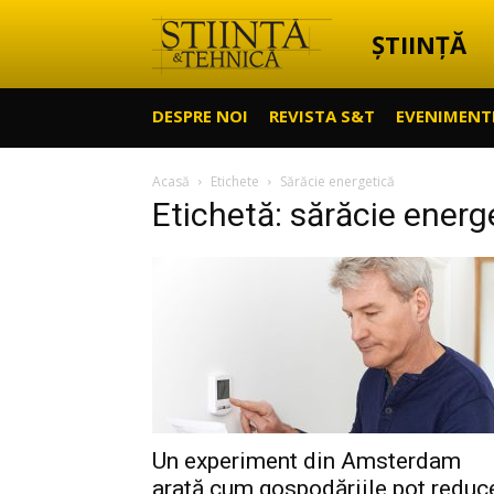
ȘTIINȚĂ
Știință
DESPRE NOI
REVISTA S&T
EVENIMENT
&
Acasă
Etichete
Sărăcie energetică
Etichetă: sărăcie energ
Tehnică
Un experiment din Amsterdam
arată cum gospodăriile pot reduc