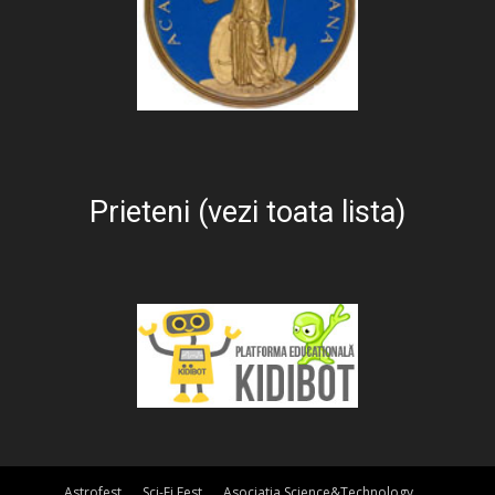
Prieteni (vezi toata lista)
Astrofest
Sci-Fi Fest
Asociatia Science&Technology