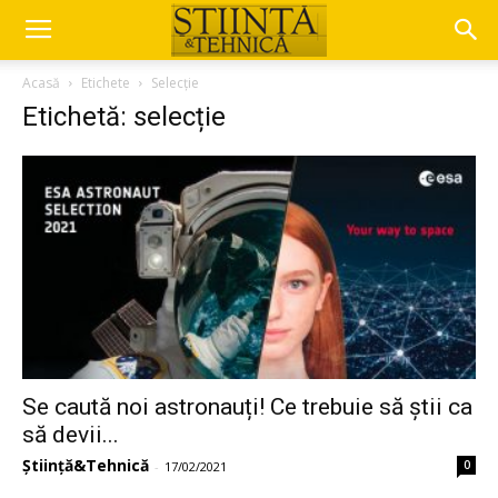
Acasă
Etichete
Selecție
Etichetă: selecție
Se caută noi astronauți! Ce trebuie să știi ca
să devii...
Știință&Tehnică
0
-
17/02/2021