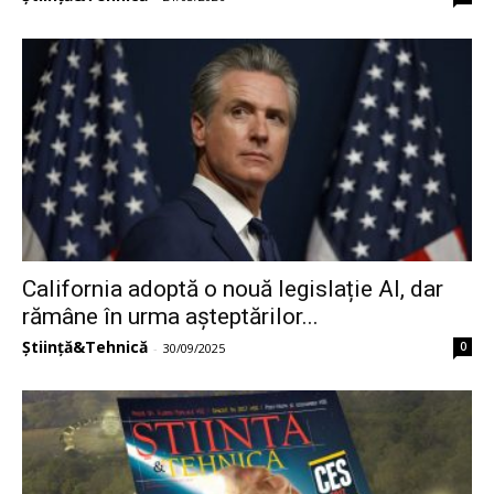
California adoptă o nouă legislație AI, dar
rămâne în urma așteptărilor...
Știință&Tehnică
0
-
30/09/2025