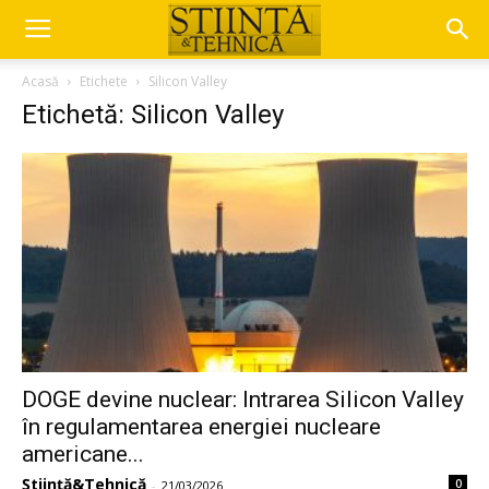
Acasă
Etichete
Silicon Valley
Etichetă: Silicon Valley
DOGE devine nuclear: Intrarea Silicon Valley
în regulamentarea energiei nucleare
americane...
Știință&Tehnică
0
-
21/03/2026