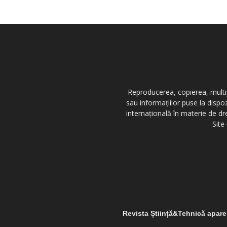
Reproducerea, copierea, multipl
sau informațiilor puse la dispo
internațională în materie de dr
Site
Revista Știință&Tehnică apar