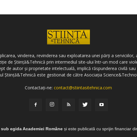
icarea, vinderea, revinderea sau exploatarea unei părți a serviciilor, a
ziție de Știință&Tehnică prin intermediul site-ului într-un mod care vi
ept de autor și proprietate intelectuală, implică răspunderea civilă sau 
-ul Știință&Tehnică este gestionat de către Asociația Science&Techno
Contactați-ne:
contact@stiintasitehnica.com
e sub egida Academiei Române
și este publicată cu sprijin financiar d