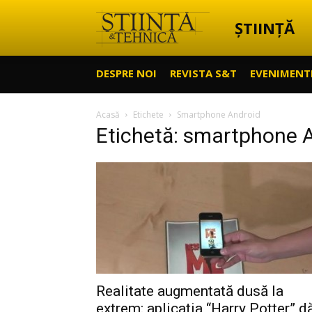
ȘTIINȚĂ
Știință
DESPRE NOI
REVISTA S&T
EVENIMENT
&
Acasă
Etichete
Smartphone Android
Etichetă: smartphone 
Tehnică
Realitate augmentată dusă la
extrem: aplicația “Harry Potter” d