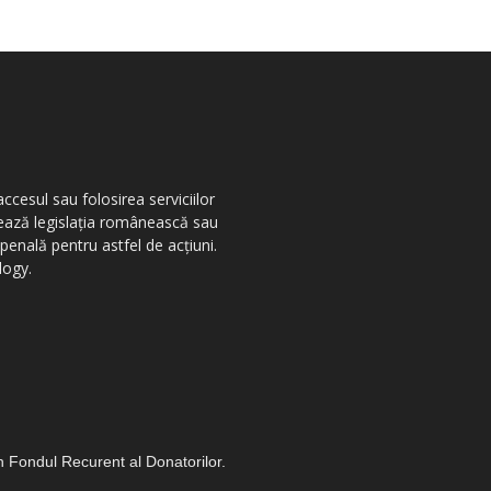
ccesul sau folosirea serviciilor
olează legislația românească sau
penală pentru astfel de acțiuni.
logy.
in Fondul Recurent al Donatorilor.