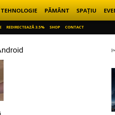
TEHNOLOGIE
PĂMÂNT
SPAȚIU
EVE
E
REDIRECTEAZĂ 3.5%
SHOP
CONTACT
Android
[n
ă