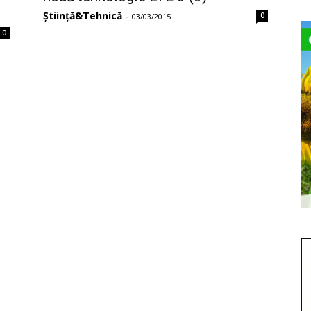
Știință&Tehnică
0
-
03/03/2015
0