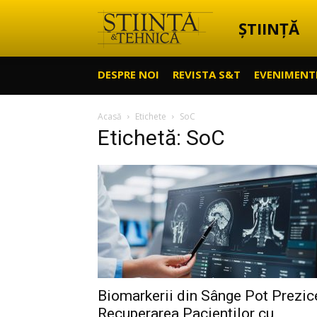
ȘTIINȚĂ
Știință
DESPRE NOI
REVISTA S&T
EVENIMENT
&
Acasă
Etichete
SoC
Etichetă: SoC
Tehnică
Biomarkerii din Sânge Pot Prezic
Recuperarea Pacienților cu