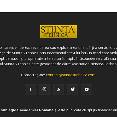
icarea, vinderea, revinderea sau exploatarea unei părți a serviciilor, a
ziție de Știință&Tehnică prin intermediul site-ului într-un mod care vi
ept de autor și proprietate intelectuală, implică răspunderea civilă sau 
-ul Știință&Tehnică este gestionat de către Asociația Science&Techno
Contactați-ne:
contact@stiintasitehnica.com
e sub egida Academiei Române
și este publicată cu sprijin financiar d