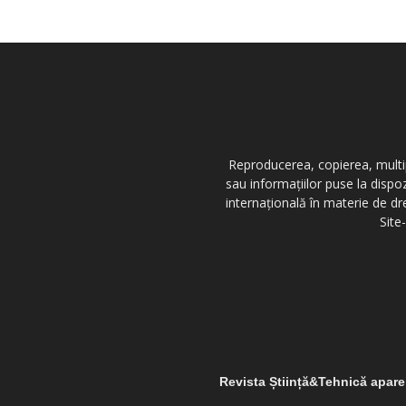
Reproducerea, copierea, multipl
sau informațiilor puse la dispo
internațională în materie de dr
Site
Revista Știință&Tehnică apar