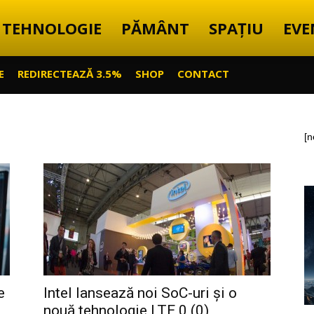
TEHNOLOGIE
PĂMÂNT
SPAȚIU
EVE
E
REDIRECTEAZĂ 3.5%
SHOP
CONTACT
[n
e
Intel lansează noi SoC-uri și o
nouă tehnologie LTE 0 (0)