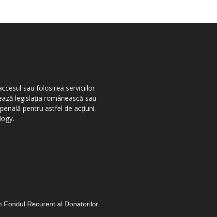
ccesul sau folosirea serviciilor
olează legislația românească sau
penală pentru astfel de acțiuni.
logy.
in Fondul Recurent al Donatorilor.