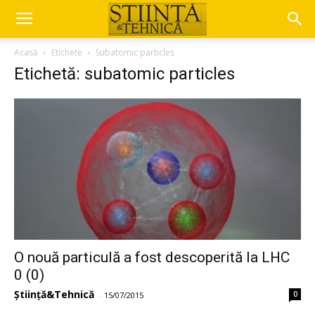
Acasă
Etichete
Subatomic particles
Etichetă: subatomic particles
O nouă particulă a fost descoperită la LHC
0 (0)
Știință&Tehnică
0
-
15/07/2015