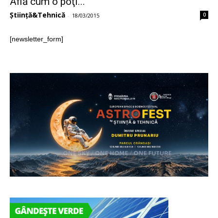
Află cum o poţi...
Știință&Tehnică
0
-
18/03/2015
[newsletter_form]