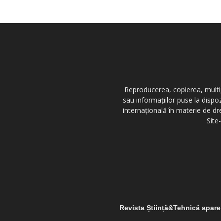
Reproducerea, copierea, multipl
sau informațiilor puse la dispo
internațională în materie de dr
Site
Revista Știință&Tehnică apar