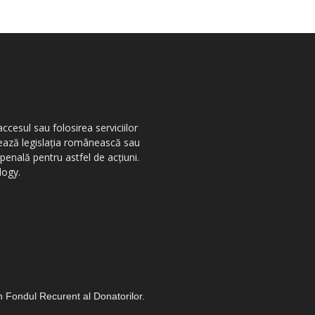
ccesul sau folosirea serviciilor
olează legislația românească sau
penală pentru astfel de acțiuni.
logy.
in Fondul Recurent al Donatorilor.