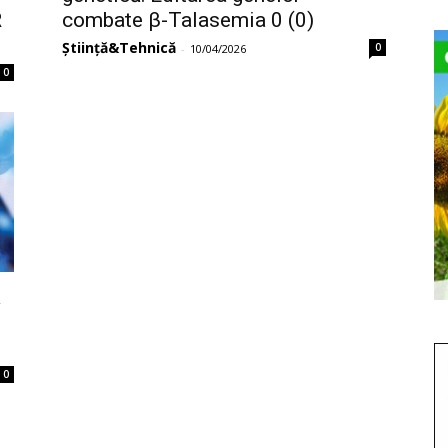
R
combate β-Talasemia 0 (0)
Știință&Tehnică
0
-
10/04/2026
0
ă
0