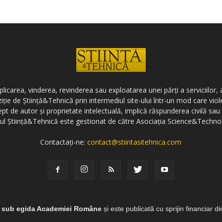
icarea, vinderea, revinderea sau exploatarea unei părți a serviciilor, a
ziție de Știință&Tehnică prin intermediul site-ului într-un mod care vi
ept de autor și proprietate intelectuală, implică răspunderea civilă sau 
-ul Știință&Tehnică este gestionat de către Asociația Science&Techno
Contactați-ne:
contact@stiintasitehnica.com
e sub egida Academiei Române
și este publicată cu sprijin financiar d