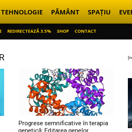
TEHNOLOGIE
PĂMÂNT
SPAȚIU
EVE
E
REDIRECTEAZĂ 3.5%
SHOP
CONTACT
PR
[n
Progrese semnificative în terapia
genetică: Editarea genelor