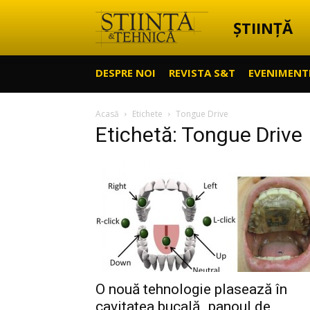
ȘTIINȚĂ
Știință
DESPRE NOI
REVISTA S&T
EVENIMENT
&
Acasă
Etichete
Tongue Drive
Etichetă: Tongue Drive
Tehnică
O nouă tehnologie plasează în
cavitatea bucală „panoul de