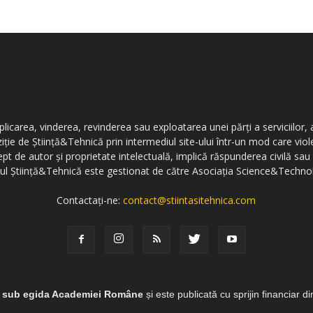
icarea, vinderea, revinderea sau exploatarea unei părți a serviciilor, a
ziție de Știință&Tehnică prin intermediul site-ului într-un mod care vi
ept de autor și proprietate intelectuală, implică răspunderea civilă sau 
-ul Știință&Tehnică este gestionat de către Asociația Science&Techno
Contactați-ne:
contact@stiintasitehnica.com
e sub egida Academiei Române
și este publicată cu sprijin financiar d