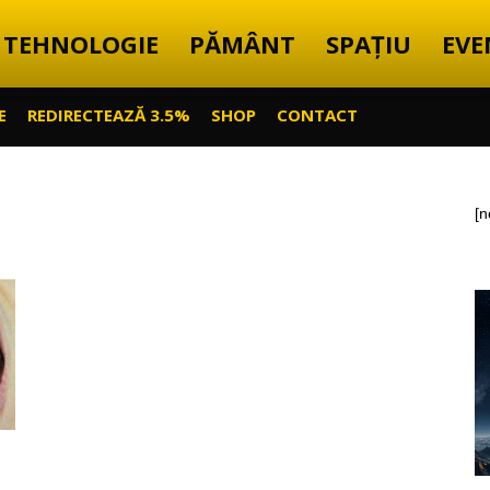
TEHNOLOGIE
PĂMÂNT
SPAȚIU
EVE
E
REDIRECTEAZĂ 3.5%
SHOP
CONTACT
[n