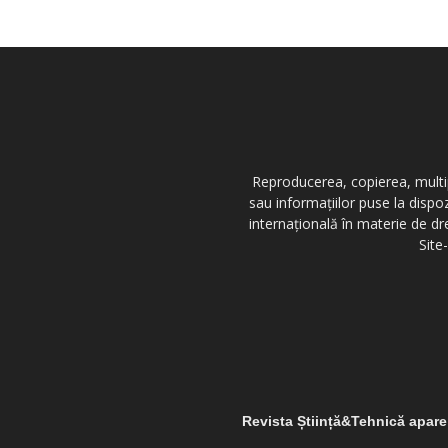
Reproducerea, copierea, multipl
sau informațiilor puse la dispo
internațională în materie de dr
Site
Revista Știință&Tehnică apar