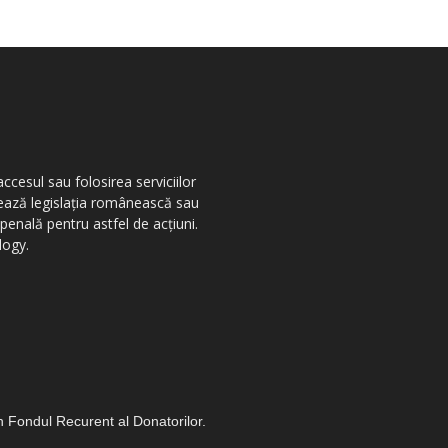
ccesul sau folosirea serviciilor
olează legislația românească sau
penală pentru astfel de acțiuni.
logy.
in Fondul Recurent al Donatorilor.