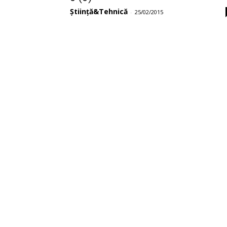
Știință&Tehnică
-
25/02/2015