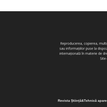
Reproducerea, copierea, multipl
sau informațiilor puse la dispo
internațională în materie de dr
Site
Revista Știință&Tehnică apar