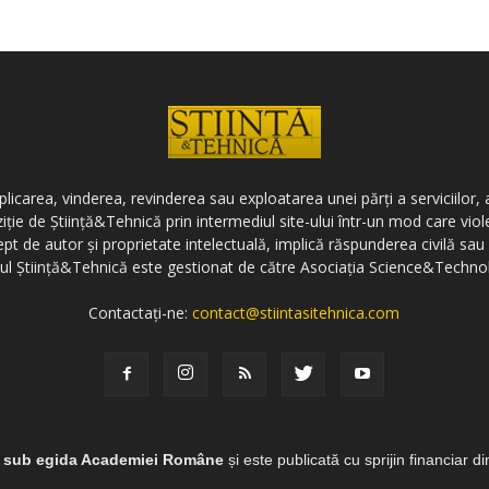
icarea, vinderea, revinderea sau exploatarea unei părți a serviciilor, a
ziție de Știință&Tehnică prin intermediul site-ului într-un mod care vi
ept de autor și proprietate intelectuală, implică răspunderea civilă sau 
-ul Știință&Tehnică este gestionat de către Asociația Science&Techno
Contactați-ne:
contact@stiintasitehnica.com
e sub egida Academiei Române
și este publicată cu sprijin financiar d