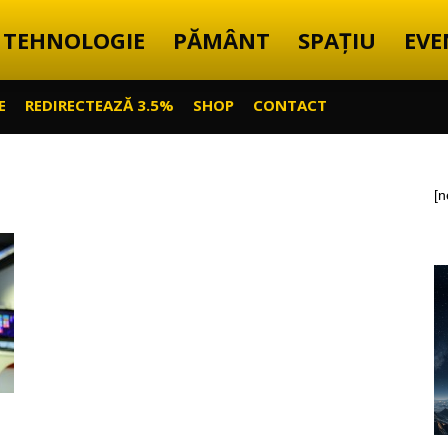
TEHNOLOGIE
PĂMÂNT
SPAȚIU
EVE
E
REDIRECTEAZĂ 3.5%
SHOP
CONTACT
[n