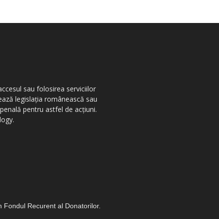
ccesul sau folosirea serviciilor
olează legislația românească sau
penală pentru astfel de acțiuni.
logy.
in Fondul Recurent al Donatorilor.