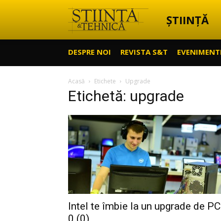
ȘTIINȚĂ
Știință
DESPRE NOI
REVISTA S&T
EVENIMENT
&
Acasă
Etichete
Upgrade
Etichetă: upgrade
Tehnică
Intel te îmbie la un upgrade de PC
0 (0)