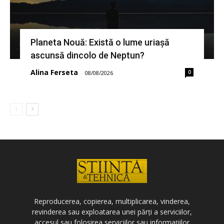
Planeta Nouă: Există o lume uriașă
ascunsă dincolo de Neptun?
Alina Ferseta
0
-
08/08/2026
Reproducerea, copierea, multiplicarea, vinderea,
revinderea sau exploatarea unei părți a serviciilor,
accesul sau folosirea serviciilor sau informațiilor