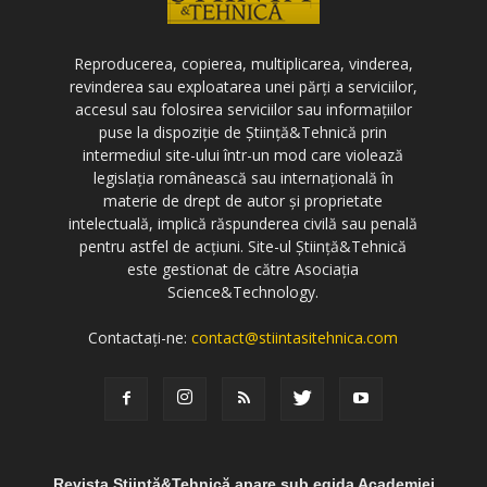
Reproducerea, copierea, multiplicarea, vinderea,
revinderea sau exploatarea unei părți a serviciilor,
accesul sau folosirea serviciilor sau informațiilor
puse la dispoziție de Știință&Tehnică prin
intermediul site-ului într-un mod care violează
legislația românească sau internațională în
materie de drept de autor și proprietate
intelectuală, implică răspunderea civilă sau penală
pentru astfel de acțiuni. Site-ul Știință&Tehnică
este gestionat de către Asociația
Science&Technology.
Contactați-ne:
contact@stiintasitehnica.com
Revista Știință&Tehnică apare sub egida Academiei