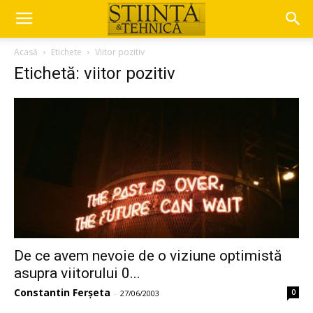
Acasă
Etichete
Viitor pozitiv
Etichetă: viitor pozitiv
De ce avem nevoie de o viziune optimistă
asupra viitorului 0...
Constantin Ferșeta
0
-
27/06/2003