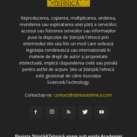
Reproducerea, copierea, multiplicarea, vinderea,
revinderea sau exploatarea unei părți a serviciilor,
accesul sau folosirea serviciilor sau informațiilor
puse la dispoziție de Știință&Tehnică prin
intermediul site-ului într-un mod care violează
legislația românească sau internațională în
materie de drept de autor și proprietate
intelectuală, implică răspunderea civilă sau penală
pentru astfel de acțiuni. Site-ul Știință&Tehnică
este gestionat de către Asociația
Science&Technology.
Contactați-ne:
contact@stiintasitehnica.com
Revista Știință&Tehnică apare sub egida Academiei