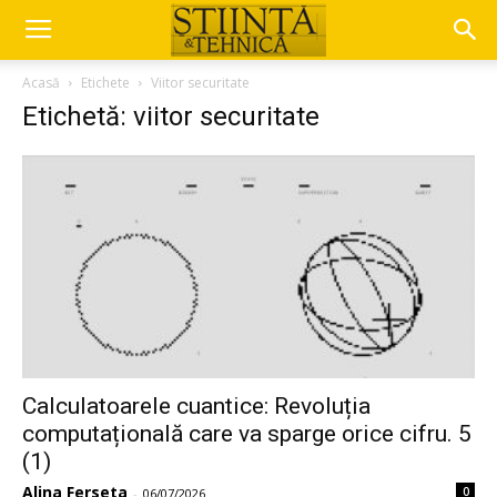
Acasă
Etichete
Viitor securitate
Etichetă: viitor securitate
Calculatoarele cuantice: Revoluția
computațională care va sparge orice cifru. 5
(1)
Alina Ferseta
0
-
06/07/2026