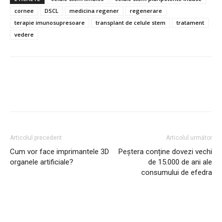
cornee
DSCL
medicina regener
regenerare
terapie imunosupresoare
transplant de celule stem
tratament
vedere
Articolul precedent
Articolul următor
Cum vor face imprimantele 3D
Peștera conține dovezi vechi
organele artificiale?
de 15.000 de ani ale
consumului de efedra