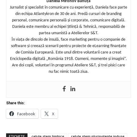
Daniela Mironov Bănuță
Jurnalist și specialist în comunicare cu experiență, Daniela face parte
din echipa Atlantykron de 30 de ani. Predă cursuri de branding
personal, comunicare personală și corporate, comunicare digitală.
Daniela este membru al echipei Știință & Tehnică, responsabilă de
partea umanistă a Atelierelor S&T.
În viața de dincolo de insulă, face marketing pentru o companie de
software și creează scenarii pentru proiecte de eLearning finanțate
de Comisia Europeană. Este unul dintre voluntarii care a creat
Enciclopedia digitală „România 1918. Oameni, momente și imagini”.
Are doi copii, voluntari în programul Ateliere S&T, și trei pisici care
nu fac nimic toată ziua.
Share this:
Facebook
X
ETICHETE
celule stem limbice
celule stem pluripotente induse