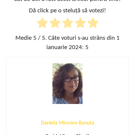
Dă click pe o steluță să votezi!
Medie
5
/ 5. Câte voturi s-au strâns din 1
ianuarie 2024:
5
Daniela Mironov Banuta