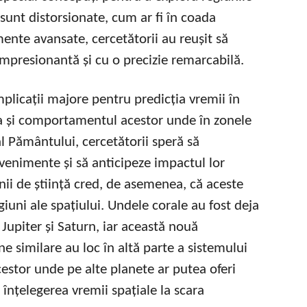
unt distorsionate, cum ar fi în coada
ente avansate, cercetătorii au reușit să
impresionantă și cu o precizie remarcabilă.
plicații majore pentru predicția vremii în
a și comportamentul acestor unde în zonele
 Pământului, cercetătorii speră să
venimente și să anticipeze impactul lor
nii de știință cred, de asemenea, că aceste
egiuni ale spațiului. Undele corale au fost deja
Jupiter și Saturn, iar această nouă
 similare au loc în altă parte a sistemului
cestor unde pe alte planete ar putea oferi
 înțelegerea vremii spațiale la scara