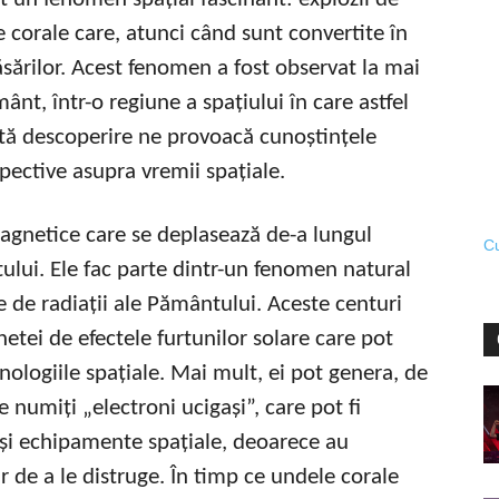
corale care, atunci când sunt convertite în
ăsărilor. Acest fenomen a fost observat la mai
t, într-o regiune a spațiului în care astfel
tă descoperire ne provoacă cunoștințele
pective asupra vremii spațiale.
magnetice care se deplasează de-a lungul
Cu
ului. Ele fac parte dintr-un fenomen natural
e de radiații ale Pământului. Aceste centuri
netei de efectele furtunilor solare care pot
hnologiile spațiale. Mai mult, ei pot genera, de
 numiți „electroni ucigași”, care pot fi
i și echipamente spațiale, deoarece au
r de a le distruge. În timp ce undele corale