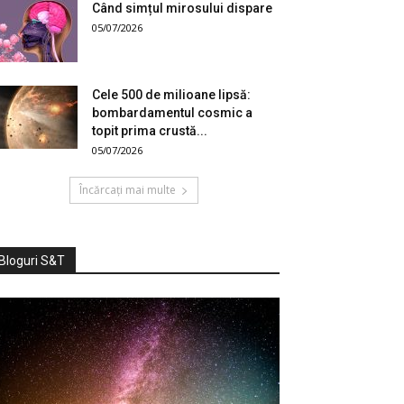
Când simțul mirosului dispare
05/07/2026
Cele 500 de milioane lipsă:
bombardamentul cosmic a
topit prima crustă...
05/07/2026
Încărcați mai multe
Bloguri S&T