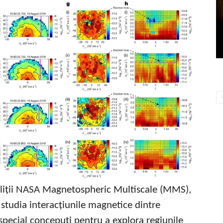
teliții NASA Magnetospheric Multiscale (MMS),
 studia interacțiunile magnetice dintre
 special concepuți pentru a explora regiunile