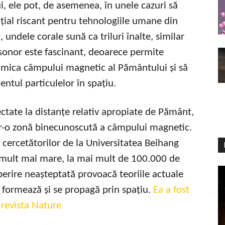
i, ele pot, de asemenea, în unele cazuri să
țial riscant pentru tehnologiile umane din
 undele corale sună ca triluri înalte, similar
sonor este fascinant, deoarece permite
namica câmpului magnetic al Pământului și să
tul particulelor în spațiu.
tate la distanțe relativ apropiate de Pământ,
tr-o zonă binecunoscută a câmpului magnetic.
 cercetătorilor de la Universitatea Beihang
ă mult mai mare, la mai mult de 100.000 de
erire neașteptată provoacă teoriile actuale
 formează și se propagă prin spațiu.
Ea a fost
 revista Nature