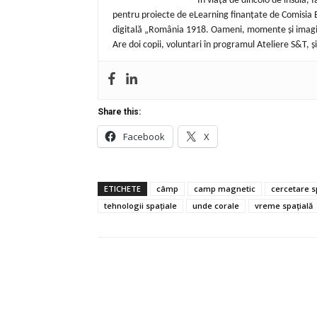
În viața de dincolo de insulă,
pentru proiecte de eLearning finanțate de Comisia E
digitală „România 1918. Oameni, momente și imagi
Are doi copii, voluntari în programul Ateliere S&T, și 
Share this:
Facebook
X
ETICHETE
câmp
camp magnetic
cercetare s
tehnologii spațiale
unde corale
vreme spațială