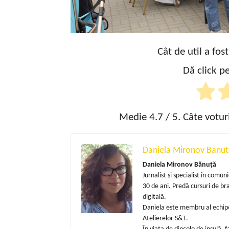
Cât de util a fos
Dă click pe
Medie
4.7
/ 5. Câte votur
Daniela Mironov Banut
Daniela Mironov Bănuță
Jurnalist și specialist în com
30 de ani. Predă cursuri de b
digitală.
Daniela este membru al echipe
Atelierelor S&T.