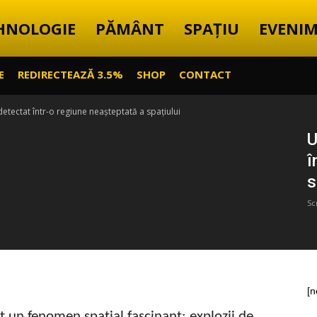
HNOLOGIE
PĂMÂNT
SPAȚIU
EVENIM
E
REDIRECTEAZĂ 3.5%
SHOP
CONTACT
 detectat într-o regiune neașteptată a spațiului
U
î
s
Sc
[n
t un fenomen spațial fascinant: explozii de