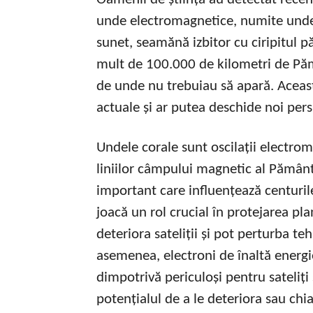
unde electromagnetice, numite unde 
sunet, seamănă izbitor cu ciripitul p
mult de 100.000 de kilometri de Pămân
de unde nu trebuiau să apară. Aceas
actuale și ar putea deschide noi pers
Undele corale sunt oscilații electro
liniilor câmpului magnetic al Pământ
important care influențează centuril
joacă un rol crucial în protejarea pla
deteriora sateliții și pot perturba te
asemenea, electroni de înaltă energie
dimpotrivă periculoși pentru sateliț
potențialul de a le deteriora sau chia