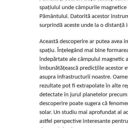
spațiului unde câmpurile magnetice s
Pământului. Datorită acestor instrum
surprindă aceste unde la o distanță 
Această descoperire ar putea avea im
spațiu. Înțelegând mai bine formare
îndepărtate ale câmpului magnetic al
îmbunătățească predicțiile acestor e
asupra infrastructurii noastre. Oame
rezultate pot fi extrapolate în alte r
detectate în jurul planetelor precum 
descoperire poate sugera că fenomene
solar. Un studiu mai aprofundat al a
astfel perspective interesante pentru