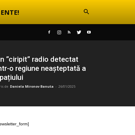
ENTE!
n ”ciripit” radio detectat
ntr-o regiune neașteptată a
pațiului
ris de
Daniela Mironov Banuta
-
26/01/2025
ewsletter_form]