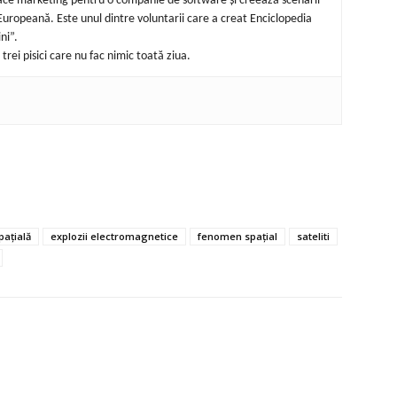
 face marketing pentru o companie de software și creează scenarii
uropeană. Este unul dintre voluntarii care a creat Enciclopedia
ni”.
trei pisici care nu fac nimic toată ziua.
pațială
explozii electromagnetice
fenomen spațial
sateliti