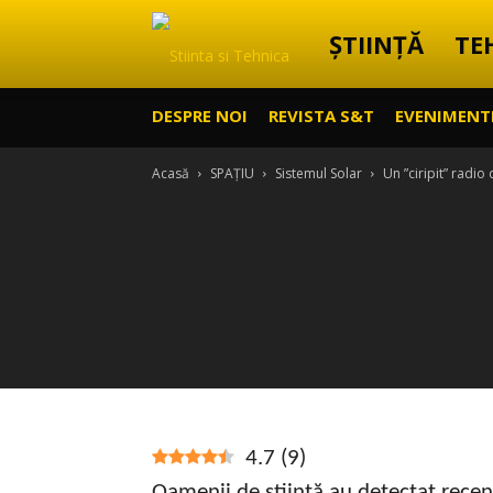
ȘTIINȚĂ
TE
Știință
DESPRE NOI
REVISTA S&T
EVENIMENT
&
Acasă
SPAȚIU
Sistemul Solar
Un ”ciripit” radio
Tehnică
4.7
(
9
)
Oamenii de știință au detectat recen